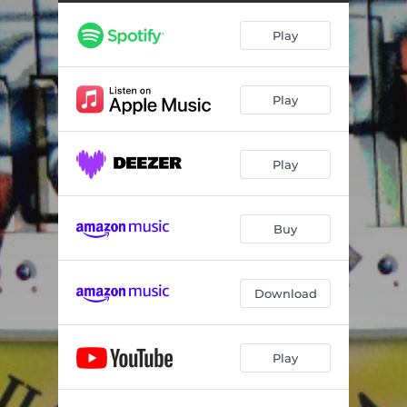
Play
Play
Play
Buy
Download
Play