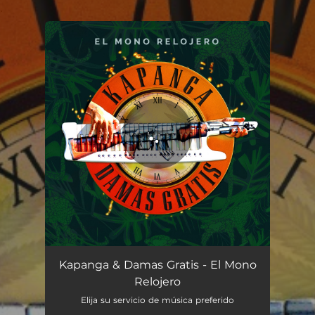
.
You're all set!
El Mono Relojero
03:21
Kapanga & Damas Gratis - El Mono
Relojero
Elija su servicio de música preferido