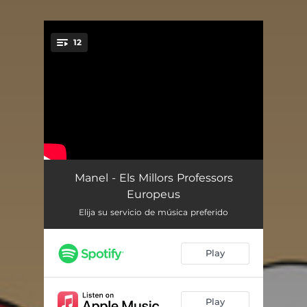
12
You're all set!
En la que el Bernat se't troba
04:15
Manel - Els Millors Professors
Europeus
Avís per a navegants
02:44
Elija su servicio de música preferido
Ai, Dolors
03:13
Play
Pla quinquennal
02:54
Roma
03:43
Play