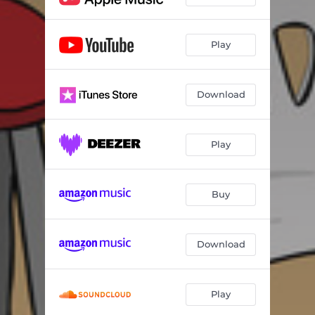
Captatio benevolentiae
04:17
Nit freda per ser abril
04:20
Play
Al mar!
03:27
Els guapos són els raros
03:36
Download
Dona estrangera
03:53
Ceràmiques Guzmán
03:21
Play
Corrandes de la parella estable
07:12
Buy
Download
Play