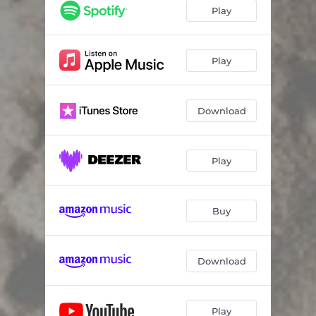
Josef og Asenat
03:55
Play
Amunêt Rehêma 7
01:24
Natt
03:24
Play
Amunêt Rehêma 8
01:07
Download
Elva
04:26
Berre i kjærleik
03:21
Play
Amunêt Rehêma 9
00:56
Kain og Abel
02:45
Buy
Amunêt Rehêma 10
00:53
Frans av Assisi
02:38
Download
Større himmel
01:25
Utannonsering
03:01
Play