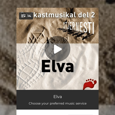
14
You're all set!
Innannonsering
00:43
Elva
Choose your preferred music service
Amunêt Rehêma 6
01:30