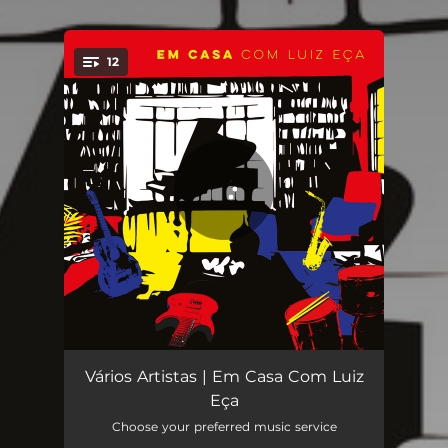
.
12
You're all set!
Alegria de Viver
03:23
Vários Artistas | Em Casa Com Luiz
Eça
Dolphin
04:56
Choose your preferred music service