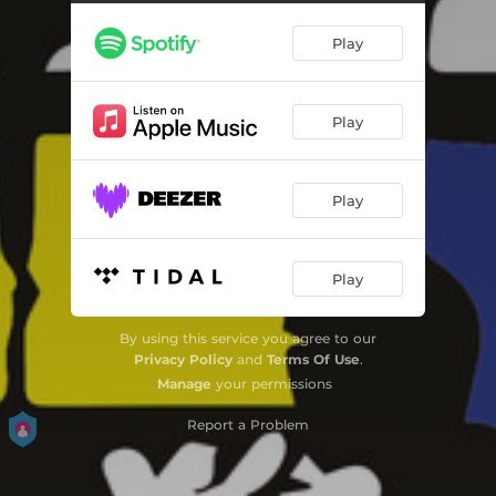
Imagem (Citação Imagem No. 2)
04:34
Play
Quase um Adeus
04:28
Oferenda
04:44
Play
Tamba
03:38
Búzios (3 Minutos para um Aviso Importante)
04:57
Play
Mestre Bimba
05:04
Menino da Noite
04:07
Play
Em Casa
04:23
By using this service you agree to our
Reencontro
01:50
Privacy Policy
and
Terms Of Use
.
Manage
your permissions
Chico's Blues
04:00
Report a Problem