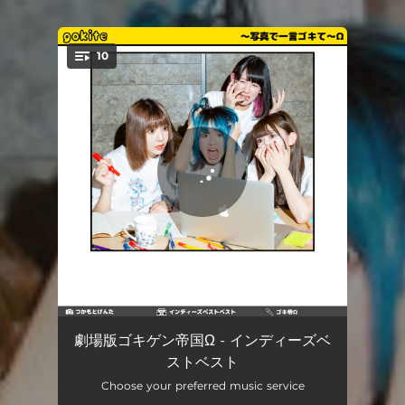
.
10
You're all set!
人の金で焼肉食べたい
03:53
劇場版ゴキゲン帝国Ω - インディーズベ
ストベスト
GGT-ROCK
04:22
Choose your preferred music service