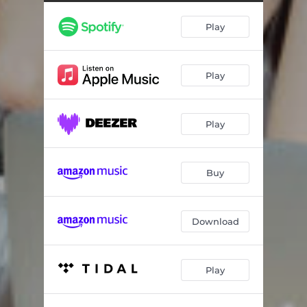
大切なお知らせ
04:47
Play
カミサマ
03:54
vs.MAD
04:04
Play
Nice to meetune
04:45
すごいすごい優勝のうた
05:04
Play
I NEET YOU
04:20
深夜のラーメン最高
02:57
Buy
ガチ恋sorry
04:09
Download
Play