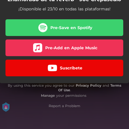
¡Disponible el 23/10 en todas las plataformas!
Pre-Save en Spotify
Pre-Add en Apple Music
Suscríbete
By using this service you agree to our
Privacy Policy
and
Terms
Of Use
.
Manage
your permissions
Report a Problem