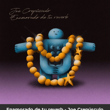
.
You're all set!
Enamorado de tu reverb - Joe Crepúsculo