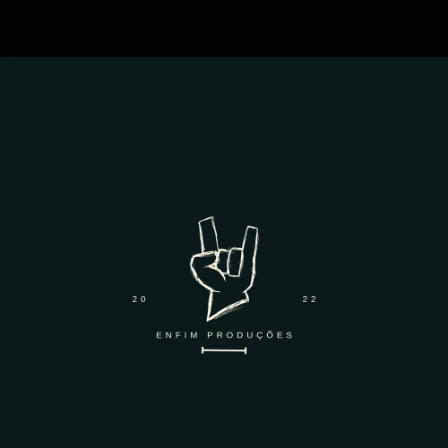
.
You're all set!