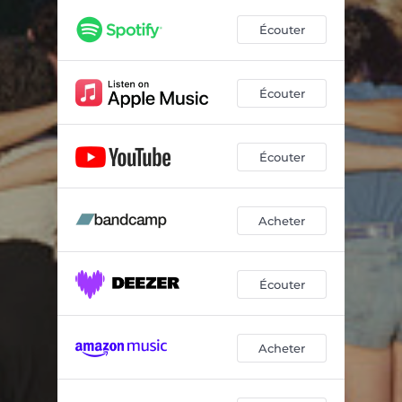
LOST
03:16
Écouter
HEY
02:47
TRAVAIL
02:54
Écouter
DANS MA VILLE
01:44
OAST
03:10
Écouter
MATÉRIEL
03:46
ENSEMBLE
02:47
Acheter
MÉLANCOLIE
01:40
Écouter
TRAUMA
03:50
MINUTE
03:54
Acheter