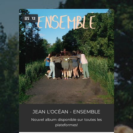
.
12
You're all set!
J'ENTENDS
02:18
JEAN L'OCÉAN - ENSEMBLE
Nouvel album disponible sur toutes les
MÊMES MOTS
02:54
plateformes!