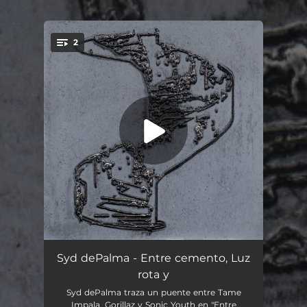
.
2
You're all set!
Entre cemento, Luz rota y
04:57
Syd dePalma - Entre cemento, Luz
rota y
Cola del vicio
04:39
Syd dePalma traza un puente entre Tame
Impala, Gorillaz y Sonic Youth en "Entre