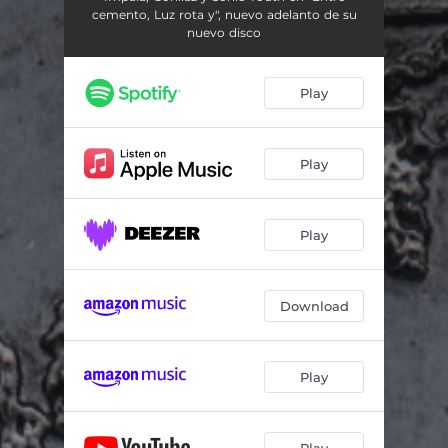
cemento, Luz rota y", nuevo adelanto de su
nuevo disco
Play
Play
Play
Download
Play
Play