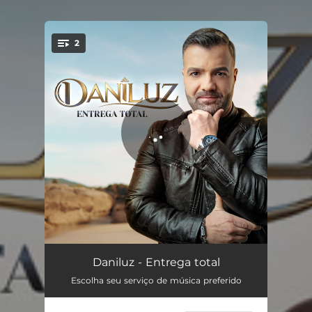
.
2
You're all set!
Preciso de ti
03:20
Daniluz - Entrega total
Escolha seu serviço de música preferido
A Porta vai ficar aberta
03:35