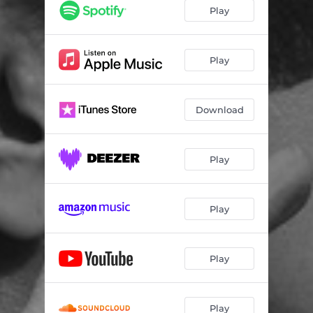
Cirandas No. 15 (Que lindos olhos…)
03:29
Play
Choros No. 5 (Alma Brasileira)
02:10
Carnaval das crianças (O ginete do pierrozinho)
01:07
Play
Bachianas Brasileiras No. 4 (Dansa: Miudinho)
04:13
Download
Feijoada sem perigo…
01:58
New York Skyline
03:09
Play
Concerto para violão e pequena orquestra W501, I. Allegro preciso
05:07
Carnaval das crianças (A gaita de um precoce fantasiado)
02:57
Play
Play
Play