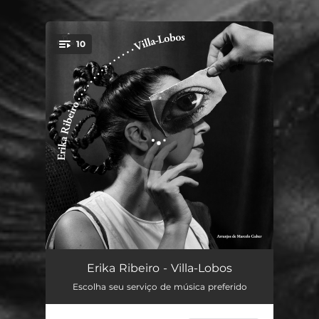
10
You're all set!
Viva o carnaval!
02:50
Erika Ribeiro - Villa-Lobos
Escolha seu serviço de música preferido
Choros No. 3 (Pica-pau)
03:56