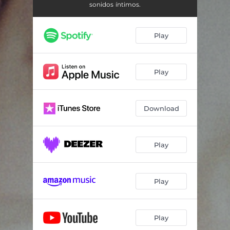
Llanto amargo
04:31
sonidos íntimos.
Nuestro Invierno
02:59
Play
Salir a caminar
03:33
Mar
04:19
Play
No soy solo el ruido
04:28
Cierra tus ojos
04:53
Download
Play
Play
Play