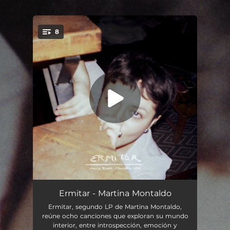
8
You're all set!
¿Qué vas a hacer?
03:29
Ermitar - Martina Montaldo
Ermitar, segundo LP de Martina Montaldo,
Suave Brisa
05:15
reúne ocho canciones que exploran su mundo
interior, entre introspección, emoción y