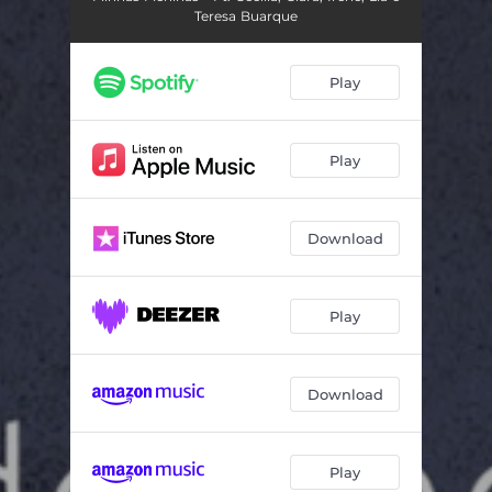
Teresa Buarque
Play
Play
Download
Play
Download
Play