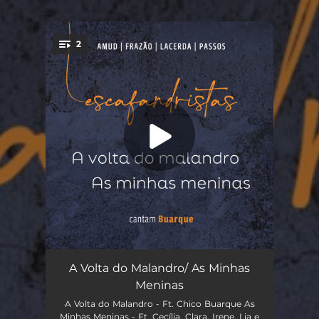
2
You're all set!
A Volta do Malandro (feat. Chico Buarque, Thiago Amud, Alice Passos, Luisa Lacerda & Renato Frazão)
04:11
A Volta do Malandro/ As Minhas
Meninas
As Minhas Meninas (feat. Clara Buarque, Cecilia Buarque, Irene Buarque, Lia Buarque, Teresa Buarque, Thiago Amud, Alice Passos, Luisa Lacerda & Renato Frazão)
02:41
A Volta do Malandro - Ft. Chico Buarque As
Minhas Meninas - Ft. Cecília, Clara, Irene, Lia e