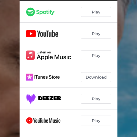
Play
Play
Play
Download
Play
Play