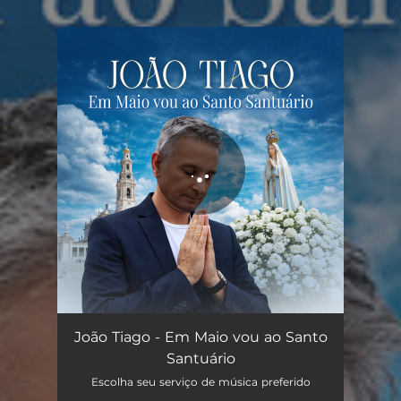
You're all set!
Em Maio vou ao Santo Santuário
03:39
João Tiago - Em Maio vou ao Santo
Santuário
Escolha seu serviço de música preferido