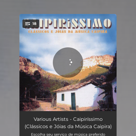
18
You're all set!
Viola Quebrada
02:54
Various Artists - Caipiríssimo
(Clássicos e Jóias da Música Caipira)
Serenô
03:03
Escolha seu serviço de música preferido