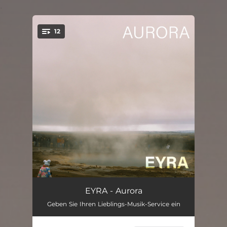
.
12
You're all set!
Vulnerability
06:34
EYRA - Aurora
Geben Sie Ihren Lieblings-Musik-Service ein
Thema
04:12