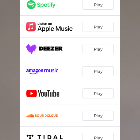
Drei Töne
06:29
Play
Agnes 1
03:05
Nebenan
07:04
Play
Korriban
04:52
Play
Aurora
02:35
Sturm
04:17
Play
Agnes 2
01:45
Hvammsvík
07:43
Play
Folksong
04:44
Variation
02:39
Play
Play