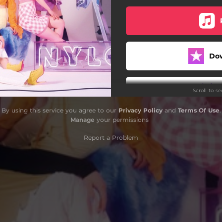
Do
Scroll to s
By using this service you agree to our
Privacy Policy
and
Terms Of Use
.
Manage
your permissions
Report a Problem
Do