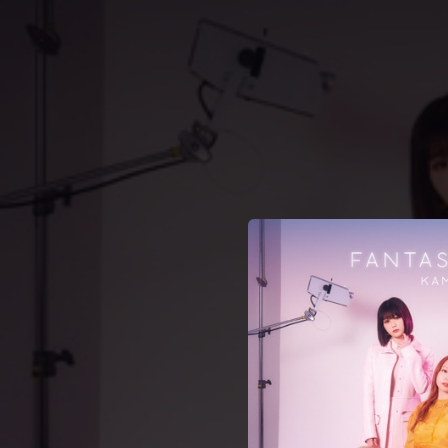
.
You're all set!