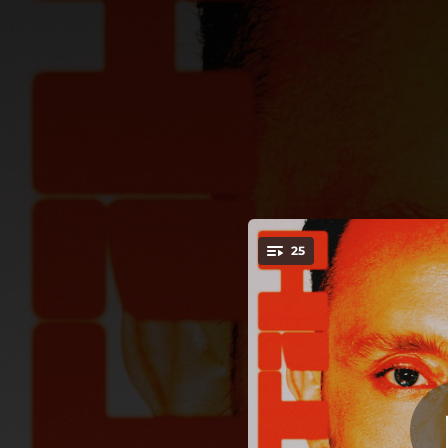
.
25
You're all set!
04:54
05:02
04:16
04:12