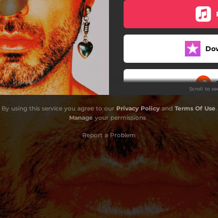
Müphem
Derin Olur
Do
Düldül
Bir Serçe Üzülür
Scroll to s
Çiçeğim
By using this service you agree to our
Privacy Policy
and
Terms Of Use
.
İki Satır Yara
Manage
your permissions
Karakol
Report a Problem
Bahçemin En Zor Gülü
Aferin
Aşk Çeşmesi
Cicim Sarhoş