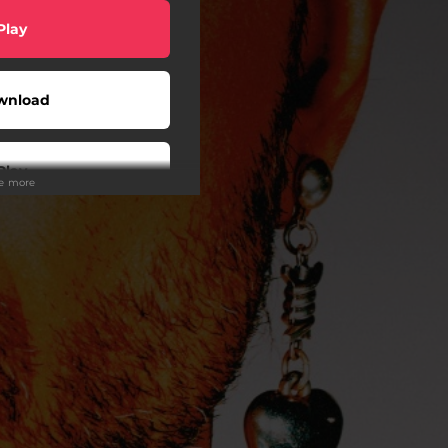
Play
wnload
Play
ee more
Play
Play