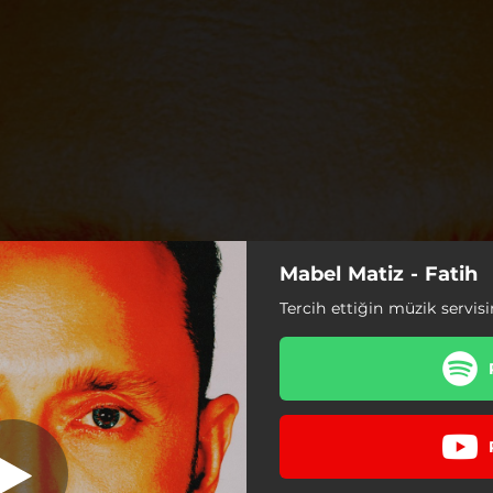
Mabel Matiz - Fatih
Aşkım Gülüm
Tercih ettiğin müzik servisi
Aşkım Gülüm
Uçkun
Numaracı
Kara Dantelli Gençliğimize