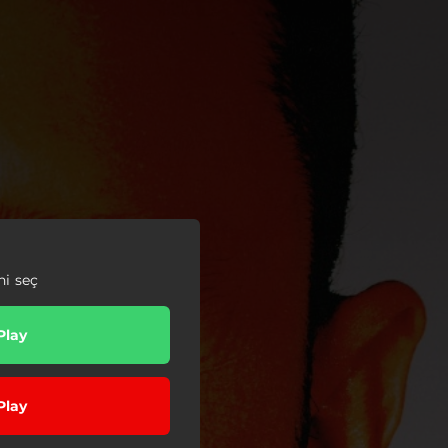
ni seç
Play
Play