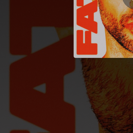
05:15
04:59
04:25
04:53
03:31
04:27
04:33
04:30
03:45
03:31
03:16