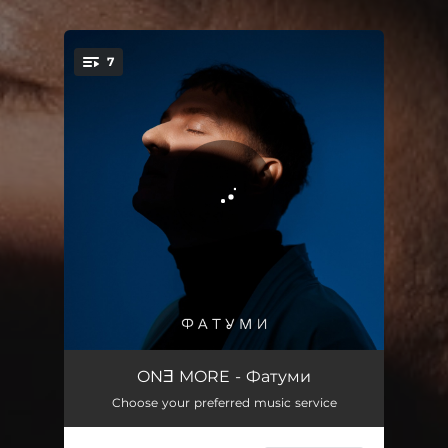
7
You're all set!
Intro
01:05
ONƎ MORE - Фатуми
Choose your preferred music service
Фатуми
02:40