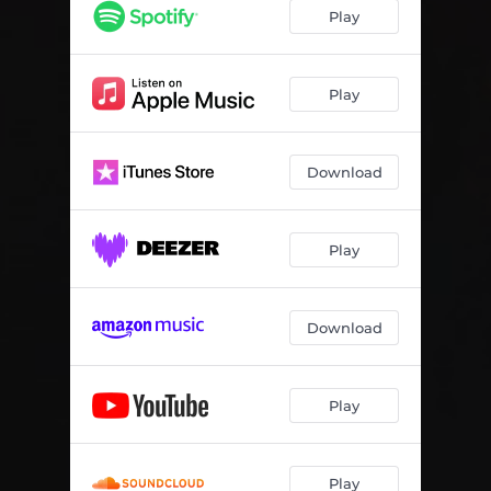
Хвилі не хвилюють
02:27
Play
Іскри
02:50
one more dance
02:30
Play
На глибині
02:52
Download
Outro
00:55
Play
Download
Play
Play