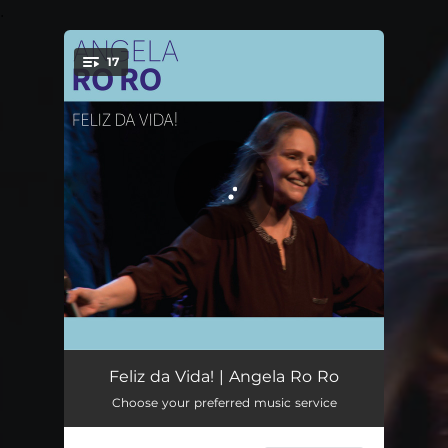
.
17
You're all set!
Feliz da Vida!
03:18
Feliz da Vida! | Angela Ro Ro
Choose your preferred music service
De Amor e Mar
03:14