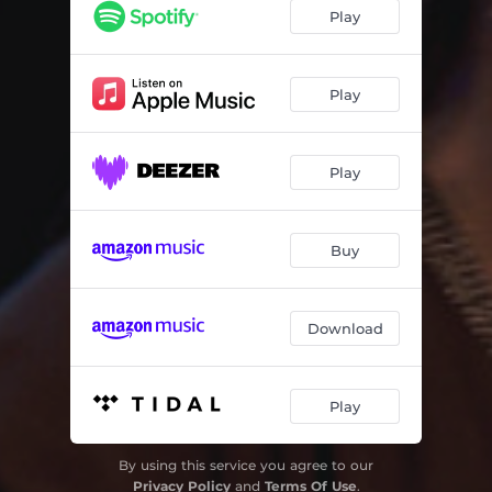
Vou Por Aí...
03:26
Play
Capital do Amor
02:57
Ela Sumiu
04:22
Play
Muitas Canções
03:35
Play
Romance Espetacular
04:05
Fogueira
03:47
Buy
Salve Jorge!
03:52
Pinto Velho
01:29
Download
Opium
04:27
Beijos Na Boca
02:53
Play
Tudo por um Triz
03:52
By using this service you agree to our
Canto Livre
02:52
Privacy Policy
and
Terms Of Use
.