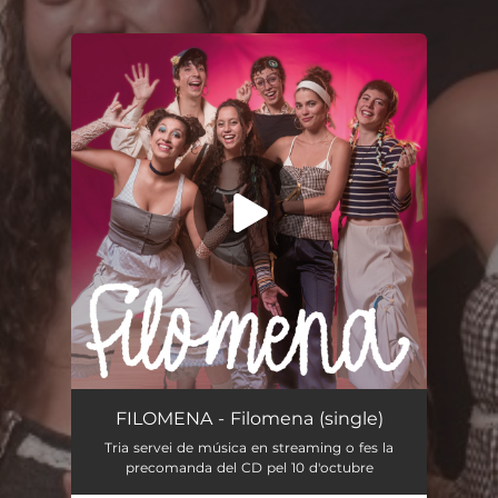
.
You're all set!
Filomena
03:48
FILOMENA - Filomena (single)
Tria servei de música en streaming o fes la
precomanda del CD pel 10 d'octubre