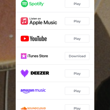
Pasdoble dels Turistes
04:10
Play
Almívar
03:15
Mar, Cel i Guerra
03:53
Play
Es Caulets
03:11
Play
Intro (ID)
01:41
Lo Pardal
02:18
Download
Granaïna de Montaverner
02:33
Aquest camí
04:10
Play
Play
Play