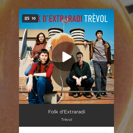
10
You're all set!
Vals-Jota de la Perifèria
03:47
Folk d'Extraradi
Trèvol
El Jardí
03:13