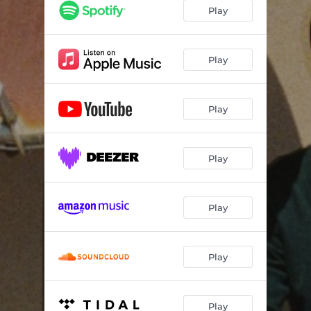
Pasdoble dels Turistes
04:10
Play
Almívar
03:15
Mar, Cel i Guerra
03:53
Play
Es Caulets
03:11
Play
Intro (ID)
01:41
Lo Pardal
02:18
Play
Granaïna de Montaverner
02:33
Aquest camí
04:10
Play
Play
Play