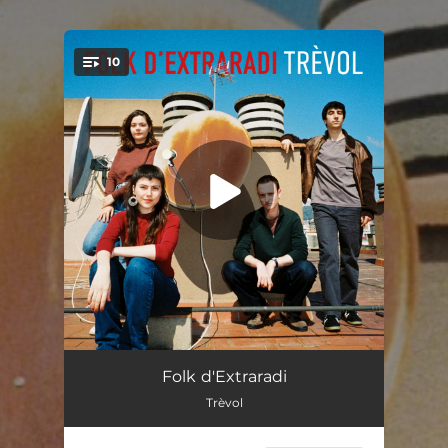
.
10
You're all set!
Vals-Jota de la Perifèria
03:47
Folk d'Extraradi
Trèvol
El Jardí
03:13