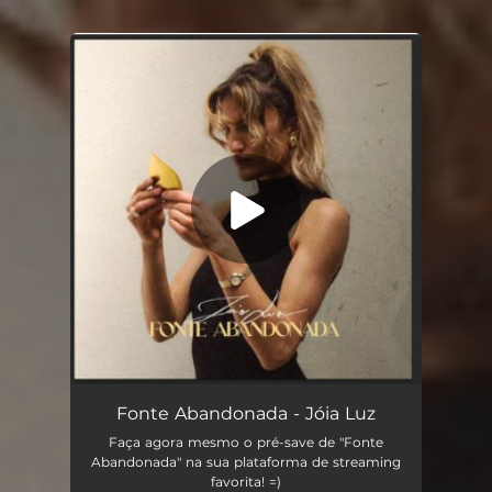
You're all set!
Fonte Abandonada (feat. Guinga)
03:45
Fonte Abandonada - Jóia Luz
Faça agora mesmo o pré-save de "Fonte
Abandonada" na sua plataforma de streaming
favorita! =)