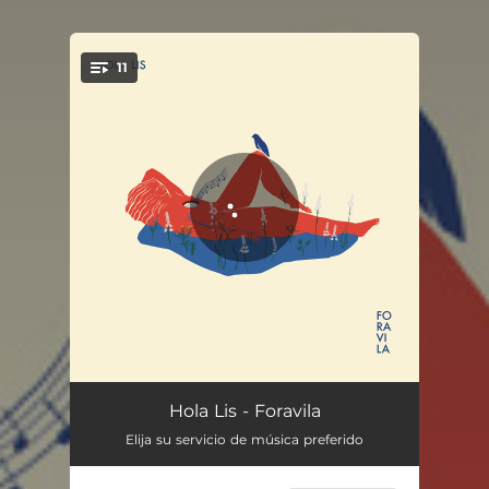
11
You're all set!
The passenger
03:25
Hola Lis - Foravila
Elija su servicio de música preferido
Shelia
03:06