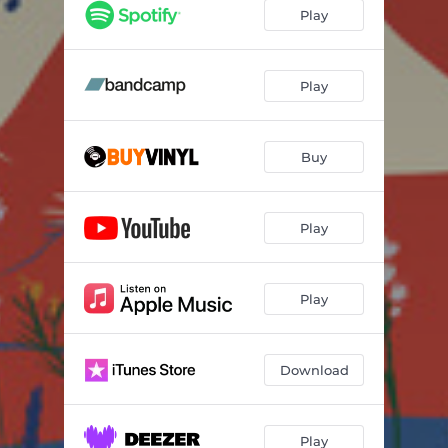
Nueva relación
02:07
Play
Un raig de llum
02:17
El primer moment
04:01
Play
Farewell
03:05
Buy
Ésser
03:23
Time bets on
01:46
Play
Party all night
01:52
On the radio
04:32
Play
I'm here
04:24
Download
Play