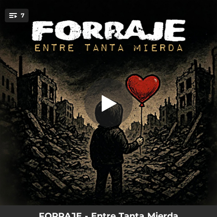
.
7
Entre Tanta Mierda
You're all set!
04:18
Entre Tanta Mierda
02:58
Sólo Pienso En Ti
06:58
Queriéndome A Solas
03:57
Que Llueva
09:04
Saudade I
06:03
Saudade II
03:12
E Se Queda Un Chío
FORRAJE - Entre Tanta Mierda