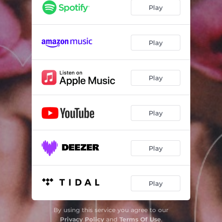
Cattedrale
03:31
Play
Sirene sulla Luna
03:04
Nuda di bossa
03:47
Play
La Casa dei Miei Nonni
03:38
Play
Telephone Tango
03:05
Zagara
03:41
Play
Non mi importa più
03:39
se potessi
04:03
Play
PER FAVORE VIVI (outro)
03:24
Play
By using this service you agree to our
Privacy Policy
and
Terms Of Use
.