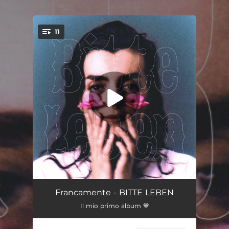
.
11
You're all set!
ma tu (intro)
01:16
Francamente - BITTE LEBEN
Il mio primo album 💙
5 di mattina
03:01