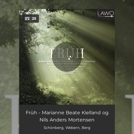
.
25
You're all set!
Fraue, Du Süsse
02:28
Früh - Marianne Beate Kielland og
Nils Anders Mortensen
Über Den Bergen
01:12
Schönberg, Webern, Berg