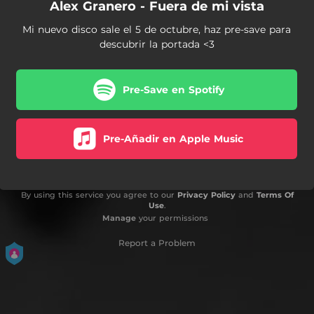
Alex Granero - Fuera de mi vista
Mi nuevo disco sale el 5 de octubre, haz pre-save para
descubrir la portada <3
Pre-Save en Spotify
Pre-Añadir en Apple Music
By using this service you agree to our
Privacy Policy
and
Terms Of
Use
.
Manage
your permissions
Report a Problem