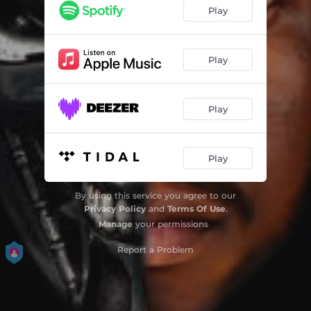
Uma Vibe
03:43
Play
Yâh Yâh
03:30
Não É Só Rap
03:21
Play
Play
Play
By using this service you agree to our
Privacy Policy
and
Terms Of Use
.
Manage
your permissions
Report a Problem