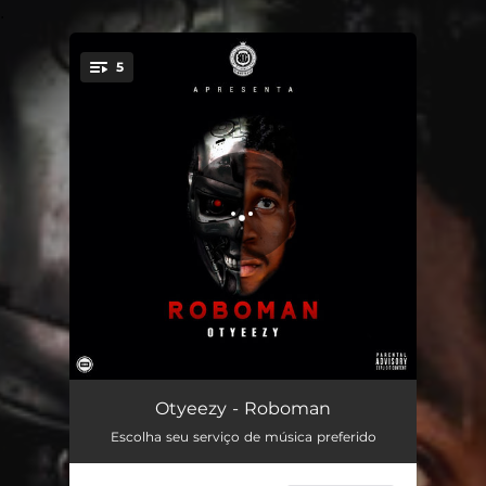
.
5
You're all set!
Misterio
02:15
Otyeezy - Roboman
Escolha seu serviço de música preferido
Eu Pedi
02:23