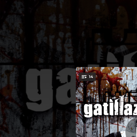
.
14
You're all set!
03:35
00:34
02:52
02:05