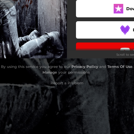
Do
No Love
Guerra Social
Hasta Aquí Hemos Llegao
Dos Sabores
Scroll to s
Vistiendo Al Muñeco
By using this service you agree to our
Privacy Policy
and
Terms Of Use
.
Mucha Muerte
Manage
your permissions
Básicamente Mierda
Report a Problem
No Quiero Dios
Sangre Y Mierda
Hoy Palmamos