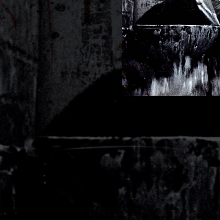
02:46
02:06
02:53
02:23
02:37
02:37
02:40
02:35
02:56
02:51