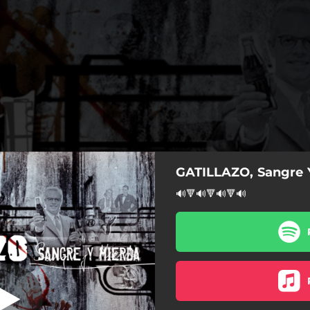
GATILLAZO, Sangre 
¡Esto Es Vida!
🔊🔻🔊🔻🔊🔻🔊
¡Esto Es Vida!
Treinta Y Tres
El Caos Perfecto
Un Poco De Respeto