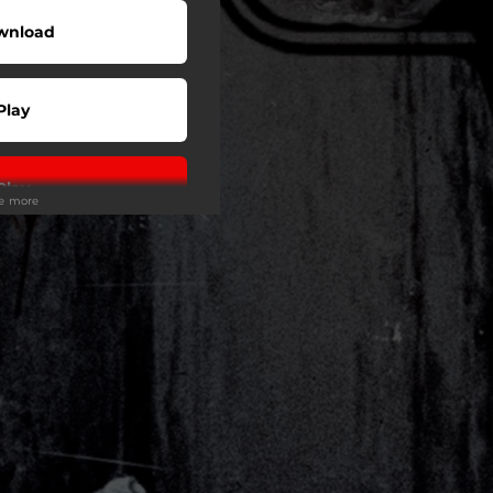
wnload
Play
Play
ee more
Play
Play