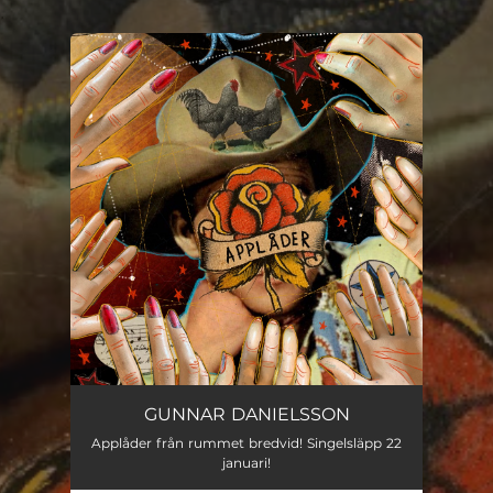
.
You're all set!
Applåder från rummet bredvid
03:12
GUNNAR DANIELSSON
Applåder från rummet bredvid! Singelsläpp 22
januari!