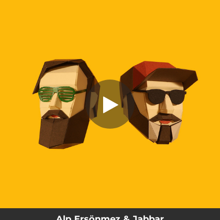
.
Gidesim Yok
You're all set!
03:58
Gidesim Yok
Alp Ersönmez & Jabbar