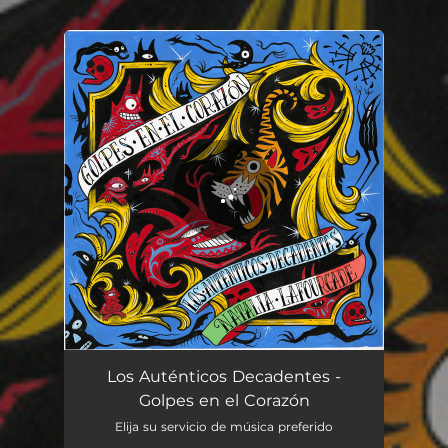
You're all set!
Golpes en el Corazón
03:31
Los Auténticos Decadentes -
Golpes en el Corazón
Elija su servicio de música preferido