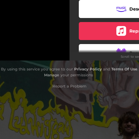
Des
Rep
Rep
Scroll to s
By using this service you agree to our
Privacy Policy
and
Terms Of Use
.
Rep
Manage
your permissions
Report a Problem
Rep
Des