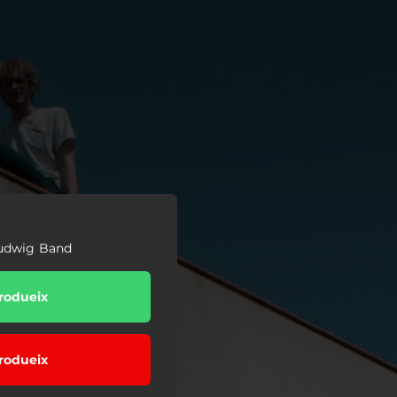
Ludwig Band
rodueix
rodueix