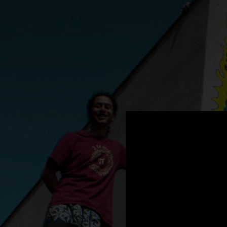
.
You're all set!