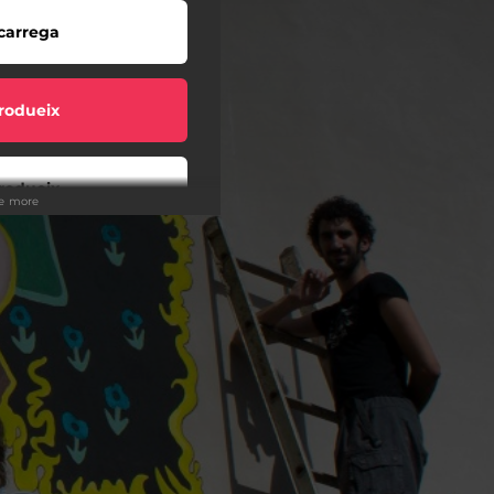
carrega
rodueix
rodueix
ee more
rodueix
rodueix
carrega