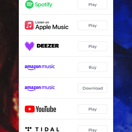
caos
02:13
Play
limpiando
02:45
trato
02:37
Play
21 de septiembre
02:07
Play
no hay razón
02:35
banco
02:23
Buy
ma, peiname otra vez
02:28
devut
02:37
Download
Play
Play