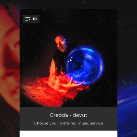
.
10
You're all set!
no sé si estoy preparada para esto
02:17
Greccia - devut
Choose your preferred music service
¿El 14 qué harás?
02:39