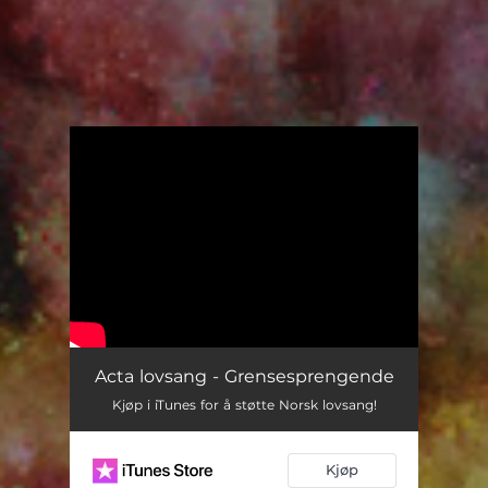
You're all set!
Acta lovsang - Grensesprengende
Kjøp i iTunes for å støtte Norsk lovsang!
Kjøp