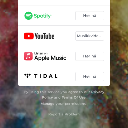
Hør nå
Musikkvideoer
Hør nå
Hør nå
By using this service you agree to our
Privacy
Policy
and
Terms Of Use
.
Manage
your permissions
Report a Problem