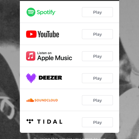
Play
Play
Play
Play
Play
Play
By using this service you agree to our