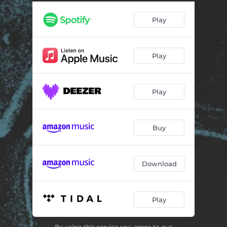
Jubileo 65
05:12
Play
Borrachera
06:14
Luz Negra
06:24
Play
Caminando Con Mi Padre
05:15
Mi Son Candela
05:34
Play
Nadie Toca Como Yo
05:44
Buy
Download
Play
By using this service you agree to our