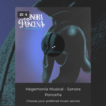
.
8
You're all set!
Salsa Que Cura To'
05:20
Hegemonía Musical - Sonora
Ponceña
Los Palos Nueva Versión
05:23
Choose your preferred music service