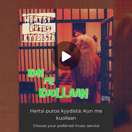
You're all set!
Kun me kuollaan
03:27
Hertsi putos kyydistä: Kun me
kuollaan
Choose your preferred music service