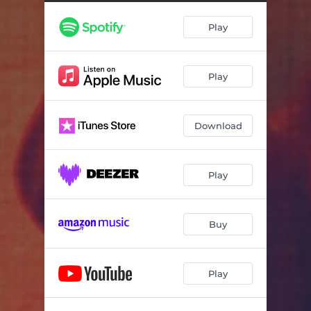
Play
Play
Download
Play
Buy
Play