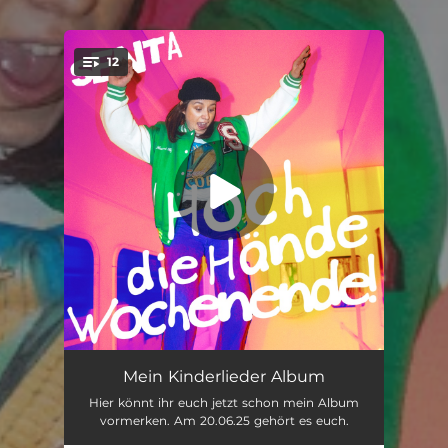
12
You're all set!
Hoch die Hände Wochenende
--
Mein Kinderlieder Album
Hier könnt ihr euch jetzt schon mein Album
Ich bin stark
02:28
vormerken. Am 20.06.25 gehört es euch.