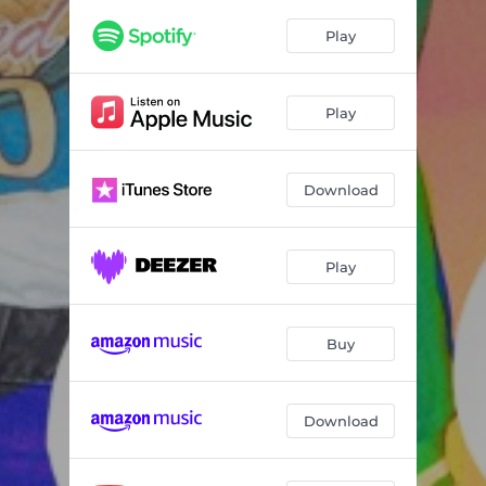
Jetzt
02:08
Play
Farben sind für alle da
02:04
Mein Bereich
--
Play
Wut
02:29
2 Kinderzimmer
02:08
Download
Liebesdusche
02:03
Crush
--
Play
Jacke bleibt an
02:20
Buy
Monster
--
Ich bin stark (Mitmach Version)
--
Download