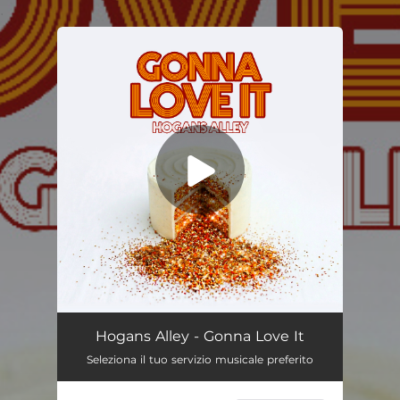
.
You're all set!
Gonna Love It
--
Hogans Alley - Gonna Love It
Seleziona il tuo servizio musicale preferito