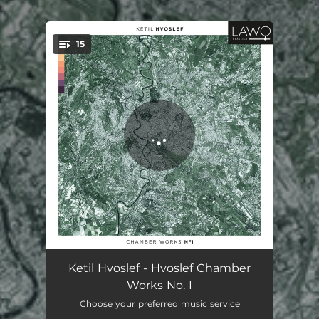
.
15
You're all set!
Erkejubel
05:40
Ketil Hvoslef - Hvoslef Chamber
Works No. I
Duo Due
12:55
Choose your preferred music service