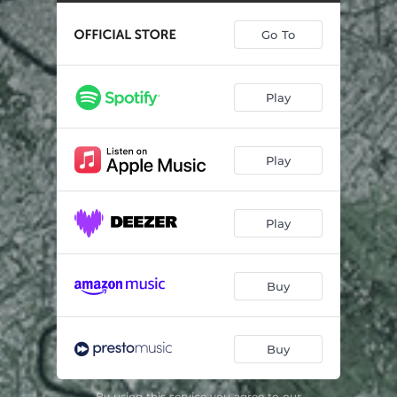
Frammenti di Roma I.
01:13
Go To
Frammenti di Roma II.
00:50
Frammenti di Roma III.
01:26
Play
Frammenti di Roma IV.
01:15
Frammenti di Roma V.
00:58
Play
Frammenti di Roma VI.
00:40
Frammenti di Roma VII.
01:01
Play
Frammenti di Roma VIII.
01:06
Frammenti di Roma IX.
01:05
Buy
Frammenti di Roma X.
02:01
Buy
Frammenti di Roma XI.
01:32
Scheherazade forteller videre
17:55
By using this service you agree to our