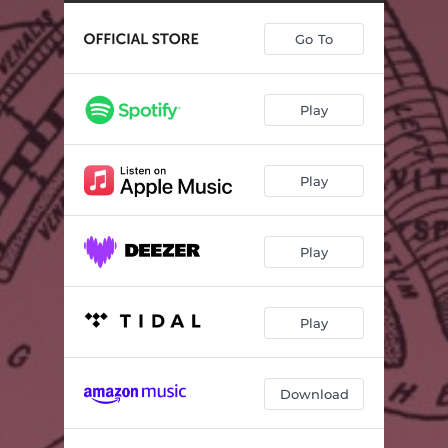
Sekstett for fløyte og slagverk
18:21
Go To
Play
Play
Play
Play
Download