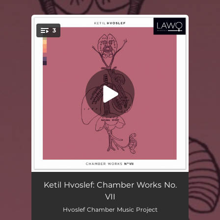
.
3
You're all set!
Trio for sopran, alt og klaver
14:17
Ketil Hvoslef: Chamber Works No.
VII
Strykekvartett No. 3
21:16
Hvoslef Chamber Music Project