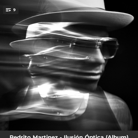
.
9
You're all set!
04:30
Filosofando En Clave
05:11
Nos Volveremos a Encontrar
05:04
No Me Compares
05:08
Ilusión Óptica
06:38
Panamá Quererte
04:39
Yo Vivo Enamorao
04:36
Carga Pesada
04:22
Ayuda
03:48
El Jicamo Me Hablo
Pedrito Martinez - Ilusión Óptica (Album)