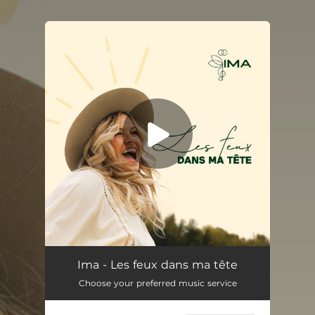
.
You're all set!
Les feux dans ma tête
03:28
Ima - Les feux dans ma tête
Choose your preferred music service