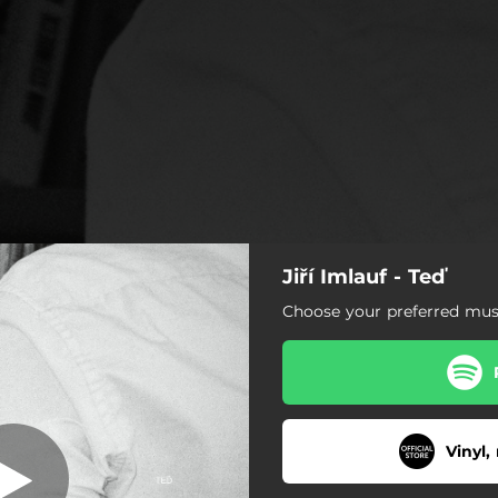
Jiří Imlauf - Teď
 pro uklízečky
Choose your preferred musi
Manuál pro uklízečky
Automaty
Chlebíčky
Vinyl,
Předlice