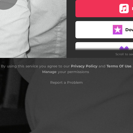
Dáma
Anticeny
Do
Když si připalujou
Červený stan
Scroll to s
Teď
By using this service you agree to our
Privacy Policy
and
Terms Of Use
.
Manage
your permissions
Report a Problem