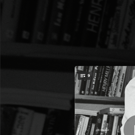
.
9
Manuál
You're all set!
04:00
03:57
04:34
04:09