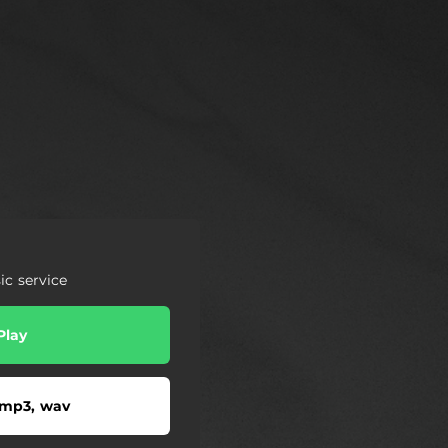
c service
Play
 mp3, wav