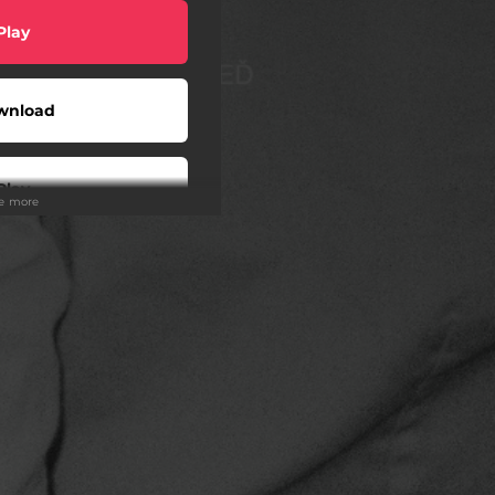
Play
wnload
Play
ee more
Play
Play
Play