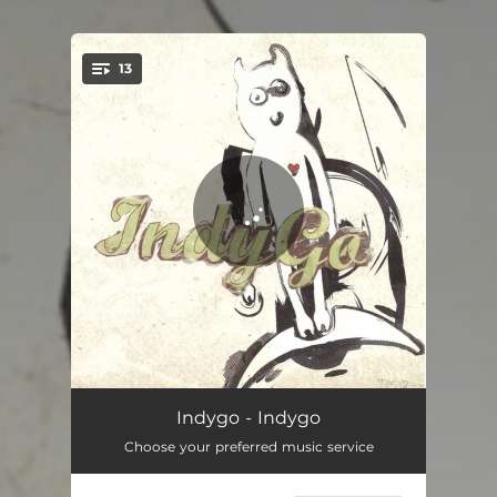
.
13
You're all set!
Ūdenstorņos Dzeltenos
03:20
Indygo - Indygo
Choose your preferred music service
Superman
03:21