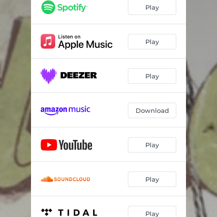
Sapņu Pils
02:24
Play
Patiesības
04:19
Nav Laika Apstāties
05:03
Play
Altāra Dziesma
03:22
Play
Santa Clauss$
02:03
Mans Bāliņis Karā Jāja
04:04
Download
Deja
03:20
Uncha Dziesma
03:32
Play
Swings
02:18
Pavasara Mirkļi
03:00
Play
Desire
03:43
Play