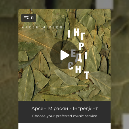
11
You're all set!
Інспектор Час
03:46
Арсен Мірзоян - Інгредієнт
Choose your preferred music service
По той бік
02:53