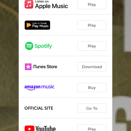
Вулиці
03:26
Play
Незнайомці
03:09
Королева
03:31
Play
Інгредієнт
04:09
Play
Межа
04:06
М'яч
03:21
Download
Вулкан
03:46
Іграшкова зброя (feat. Олег Собчук)
04:38
Buy
1000 раз
03:37
Go To
Play