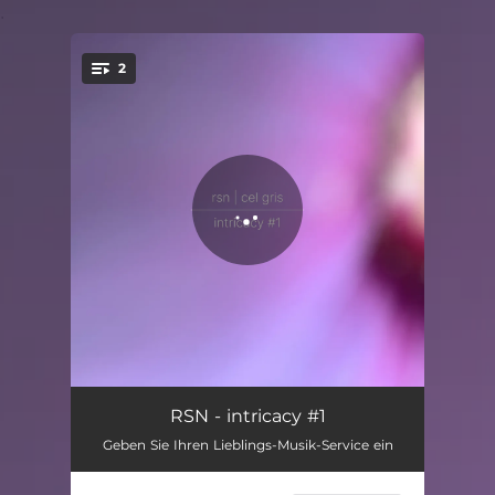
.
2
You're all set!
intricacy #1.1
16:05
RSN - intricacy #1
Geben Sie Ihren Lieblings-Musik-Service ein
intricacy #1.2
17:02